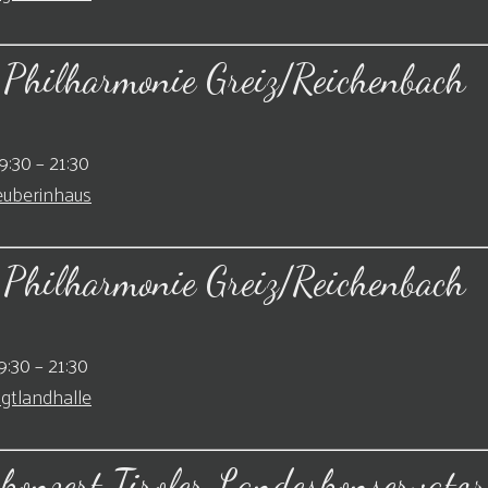
 Philharmonie Greiz/Reichenbach
9:30
–
21:30
uberinhaus
 Philharmonie Greiz/Reichenbach
9:30
–
21:30
gtlandhalle
konzert Tiroler Landeskonservato