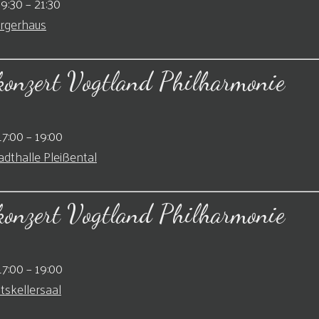
19:30
–
21:30
rgerhaus
konzert Vogtland Philharmonie
17:00
–
19:00
adthalle Pleißental
konzert Vogtland Philharmonie
17:00
–
19:00
tskellersaal