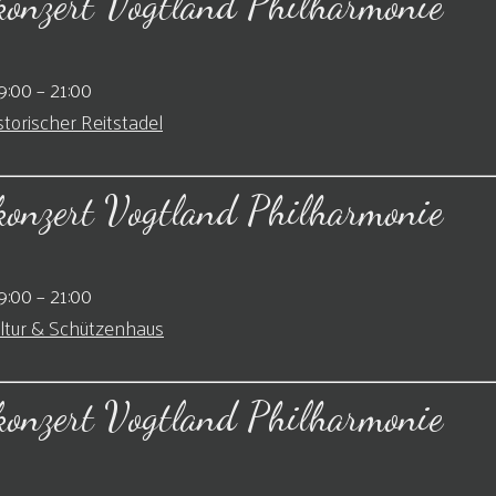
konzert Vogtland Philharmonie
9:00
–
21:00
storischer Reitstadel
konzert Vogtland Philharmonie
9:00
–
21:00
ltur & Schützenhaus
konzert Vogtland Philharmonie