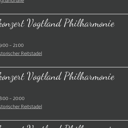
konzert Vogtland Philharmonie
9:00
–
21:00
storischer Reitstadel
konzert Vogtland Philharmonie
8:00
–
20:00
storischer Reitstadel